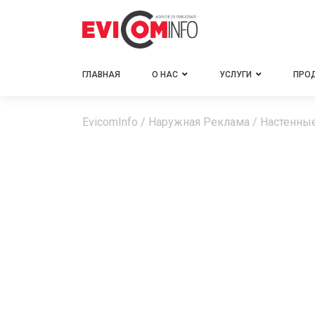
ГЛАВНАЯ
О НАС
УСЛУГИ
ПРО
EvicomInfo
/
Наружная Реклама
/
Настенны