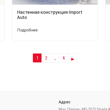
Настенная конструкция Import
Auto
Подробнее
▸
1
2
…
4
Адрес
Mun. Chisinau, MD-2072 Strada A