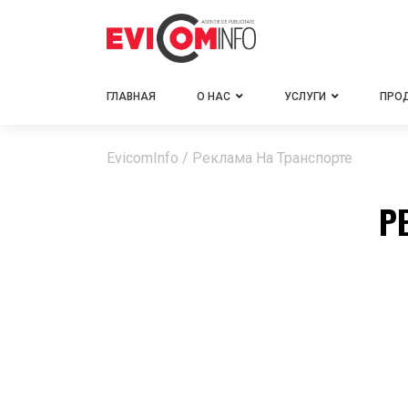
ГЛАВНАЯ
О НАС
УСЛУГИ
ПРО
EvicomInfo
/
Реклама На Транспорте
Р