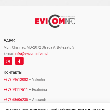
Адрес
Mun. Chisinau, MD-2072 Strada A. Botezatu 5
E-mail:
info@evicominfo.md
Контакты
+373 79612082
— Valentin
+373 79117511
— Ecaterina
+373 68606235
— Alexandr
+373 60118882
— Office
Мы используем куки-файлы, чтобы обеспечить вам лучший опыт