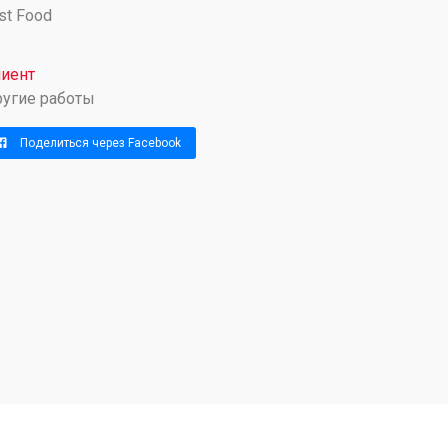
st Food
иент
угие работы
Поделиться через Facebook