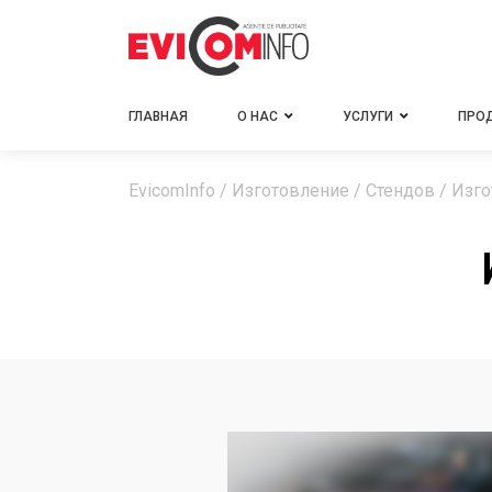
ГЛАВНАЯ
О НАС
УСЛУГИ
ПРО
EvicomInfo
/
Изготовление
/
Стендов
/
Изго