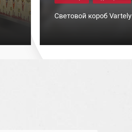
Световой короб Vartely
29/0