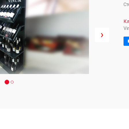
Ст
Кл
Vi
›