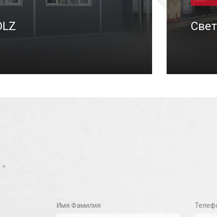
OLZ
Свет
/10/2023
Имя Фамилия
Телеф