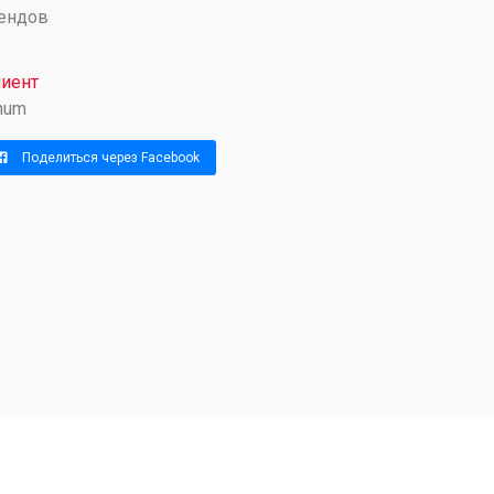
ендов
иент
num
Поделиться через Facebook