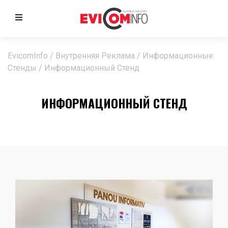
EvicomInfo
/
Внутренняя Реклама
/
Информационные
Стенды
/
Информационный Стенд
ИНФОРМАЦИОННЫЙ СТЕНД