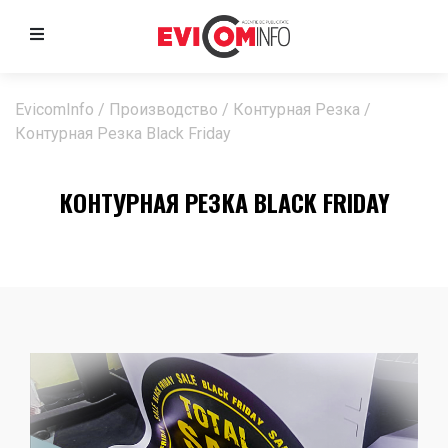
EvicomInfo
/
Производство
/
Контурная Резка
/
Контурная Резка Black Friday
КОНТУРНАЯ РЕЗКА BLACK FRIDAY