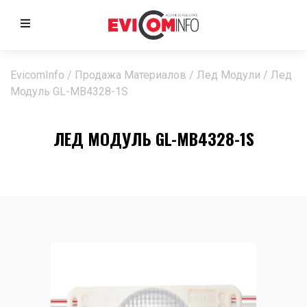
EvicomInfo
/
Продажа Материалов
/
Лед Модули
/
Лед
Модуль GL-MB4328-1S
ЛЕД МОДУЛЬ GL-MB4328-1S