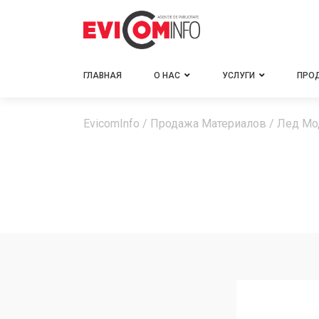
ГЛАВНАЯ
О НАС
УСЛУГИ
ПРО
EvicomInfo
/
Продажа Материалов
/
Лед Мо