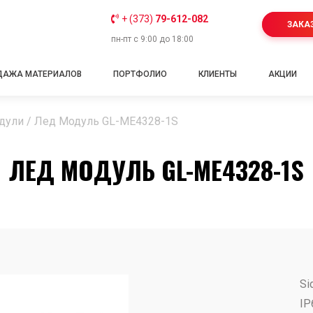
+ (373)
79-612-082
ЗАКА
пн-пт с 9:00 до 18:00
ДАЖА МАТЕРИАЛОВ
ПОРТФОЛИО
КЛИЕНТЫ
АКЦИИ
дули
/
Лед Модуль GL-ME4328-1S
ЛЕД МОДУЛЬ GL-ME4328-1S
Si
IP