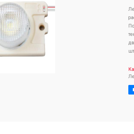
Ле
ра
По
те
дв
шт
Ка
Ле