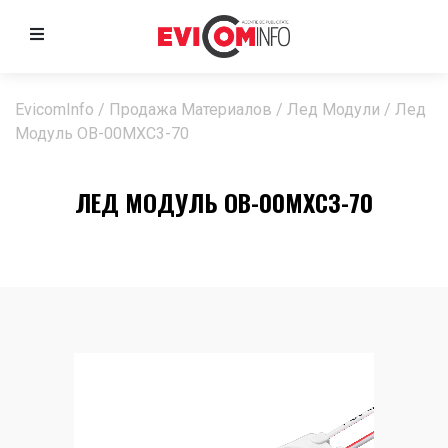
EvicomInfo
/
Продажа Материалов
/
Лед Модули
/
Лед
Модуль OB-00MXC3-70
ЛЕД МОДУЛЬ OB-00MXC3-70