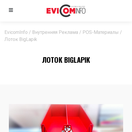
EvicomInfo
/
Внутренняя Реклама
/
POS-Материалы
/
Лоток BigLapik
ЛОТОК BIGLAPIK