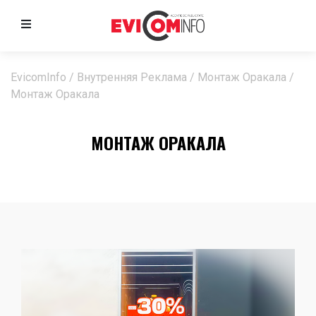
EvicomInfo
/
Внутренняя Реклама
/
Монтаж Оракала
/
Монтаж Оракала
МОНТАЖ ОРАКАЛА