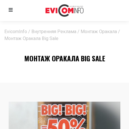
EvicomInfo
/
Внутренняя Реклама
/
Монтаж Оракала
/
Монтаж Оракала Big Sale
МОНТАЖ ОРАКАЛА BIG SALE