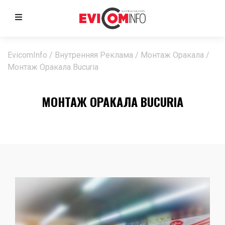
EvicomInfo
/
Внутренняя Реклама
/
Монтаж Оракала
/
Монтаж Оракала Bucuria
МОНТАЖ ОРАКАЛА BUCURIA