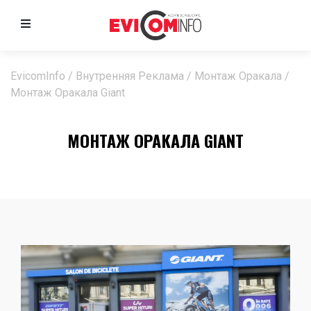
EvicomInfo
/
Внутренняя Реклама
/
Монтаж Оракала
/
Монтаж Оракала Giant
МОНТАЖ ОРАКАЛА GIANT