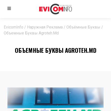
EvicomInfo
/
Наружная Реклама
/
Объёмные Буквы
/
Объемные Буквы Agroteh.md
ОБЪЕМНЫЕ БУКВЫ AGROTEH.MD