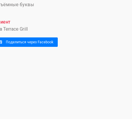
бъёмные буквы
иент
a Terrace Grill
Поделиться через Facebook