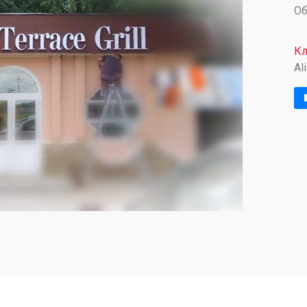
О
Кл
Ali