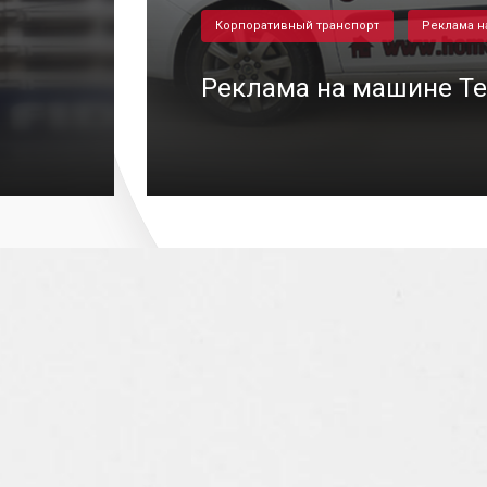
Корпоративный транспорт
Реклама н
Реклама на машине T