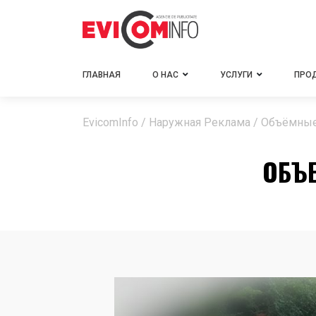
ГЛАВНАЯ
О НАС
УСЛУГИ
ПРО
EvicomInfo
/
Наружная Реклама
/
Объёмны
ОБЪЕ