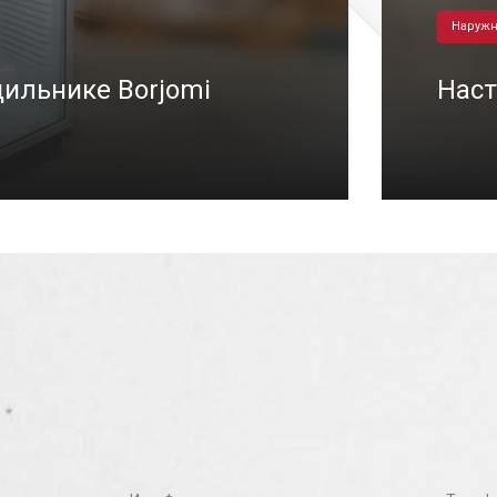
Наружн
ильнике Borjomi
Наст
7/2021