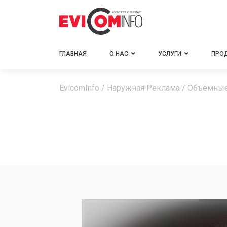
ГЛАВНАЯ
О НАС
УСЛУГИ
ПРО
EvicomInfo
/
Наружная Реклама
/
Объёмны