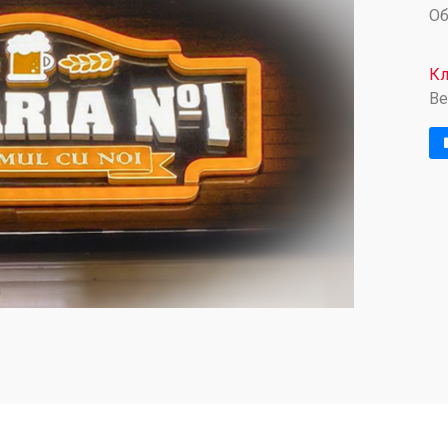
О
Кл
Be