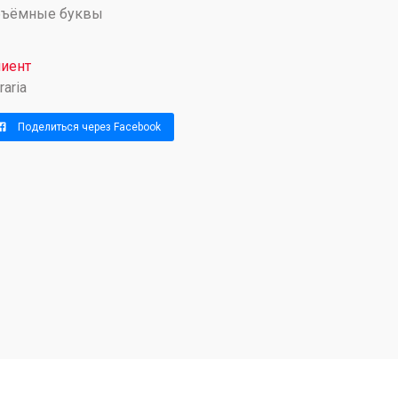
бъёмные буквы
иент
raria
Поделиться через Facebook