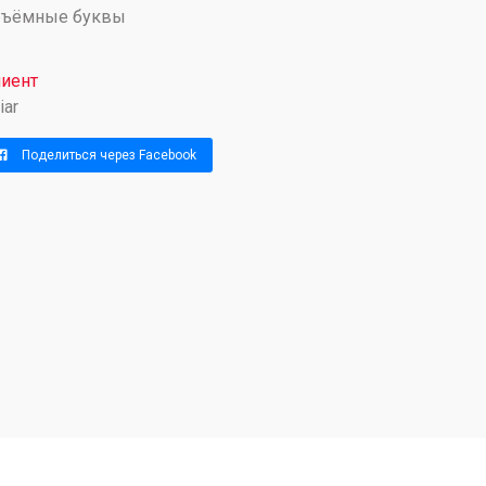
бъёмные буквы
иент
iar
Поделиться через Facebook