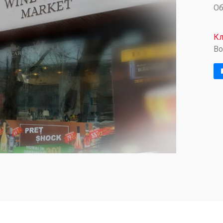
О
Кл
Bo