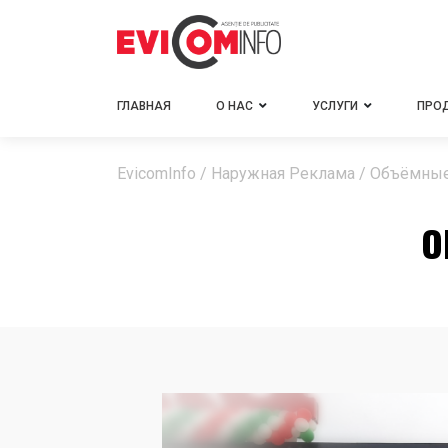
ГЛАВНАЯ
О НАС
УСЛУГИ
ПРО
EvicomInfo
/
Наружная Реклама
/
Объёмны
О