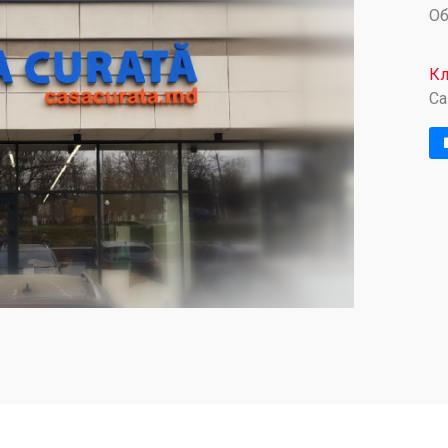
О
Кл
Ca