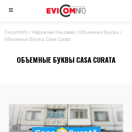
EvicomInfo
/
Наружная Реклама
/
Объёмные Буквы
/
Объемные Буквы Casa Curata
ОБЪЕМНЫЕ БУКВЫ CASA CURATA