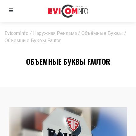
EvicomInfo
/
Наружная Реклама
/
Объёмные Буквы
/
Объемные Буквы Fautor
ОБЪЕМНЫЕ БУКВЫ FAUTOR