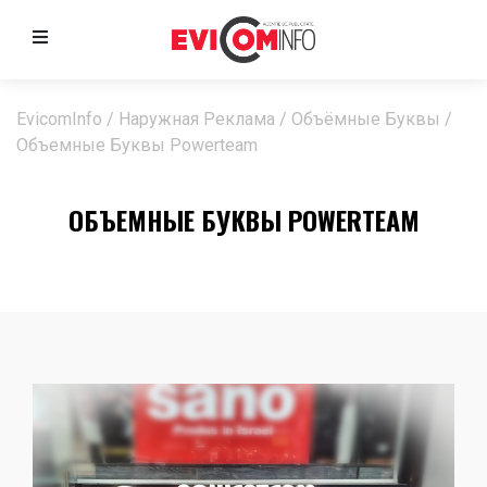
EvicomInfo
/
Наружная Реклама
/
Объёмные Буквы
/
Объемные Буквы Powerteam
ОБЪЕМНЫЕ БУКВЫ POWERTEAM