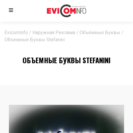
EvicomInfo
/
Наружная Реклама
/
Объёмные Буквы
/
Объемные Буквы Stefanini
ОБЪЕМНЫЕ БУКВЫ STEFANINI