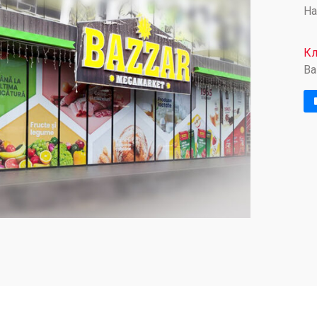
На
Кл
Ba