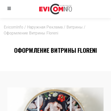
EvicomInfo
/
Наружная Реклама
/
Витрины
/
Оформление Витрины Floreni
ОФОРМЛЕНИЕ ВИТРИНЫ FLORENI