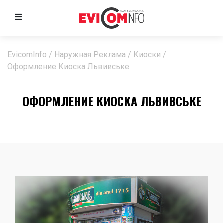
EvicomInfo
/
Наружная Реклама
/
Киоски
/
Оформление Киоска Львивське
ОФОРМЛЕНИЕ КИОСКА ЛЬВИВСЬКЕ