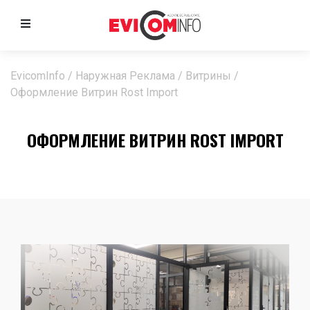
EvicomInfo
/
Наружная Реклама
/
Витрины
/
Оформление Витрин Rost Import
ОФОРМЛЕНИЕ ВИТРИН ROST IMPORT