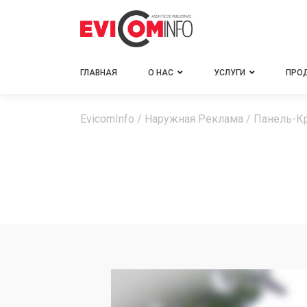
ГЛАВНАЯ
О НАС
УСЛУГИ
ПРО
EvicomInfo
/
Наружная Реклама
/
Панель-К