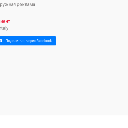
ружная реклама
иент
rtely
Поделиться через Facebook