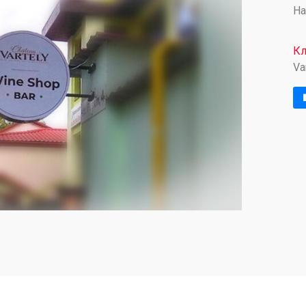
На
Кл
Va