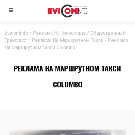
EvicomInfo
/
Реклама На Транспорте
/
Общественный
Транспорт
/
Реклама На Маршрутном Такси
/
Реклама
На Маршрутном Такси Colombo
РЕКЛАМА НА МАРШРУТНОМ ТАКСИ
COLOMBO