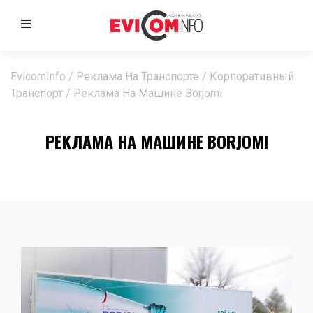
EvicomInfo
/
Реклама На Транспорте
/
Корпоративный
Транспорт
/
Реклама На Машине Borjomi
РЕКЛАМА НА МАШИНЕ BORJOMI