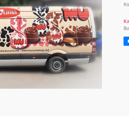
Ко
Кл
Bu