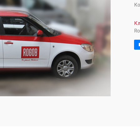
Ко
Кл
Ro