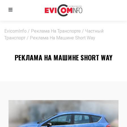
EvicomInfo
/
Реклама На Транспорте
/
Частный
Транспорт
/
Реклама На Машине Short Way
РЕКЛАМА НА МАШИНЕ SHORT WAY