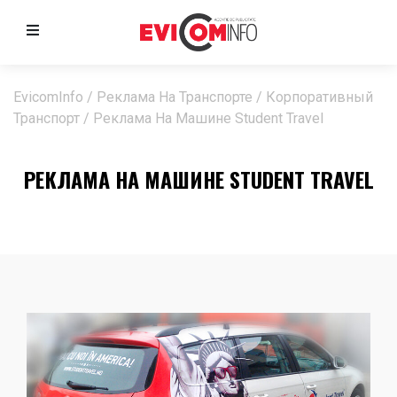
EvicomInfo
/
Реклама На Транспорте
/
Корпоративный
Транспорт
/
Реклама На Машине Student Travel
РЕКЛАМА НА МАШИНЕ STUDENT TRAVEL