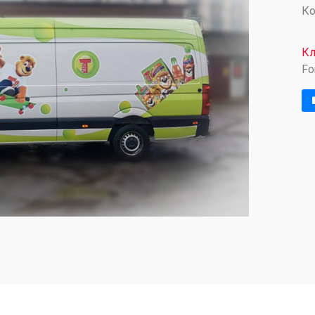
Ко
Кл
Fo