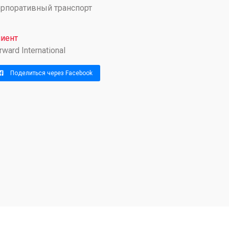
рпоративный транспорт
иент
rward International
Поделиться через Facebook