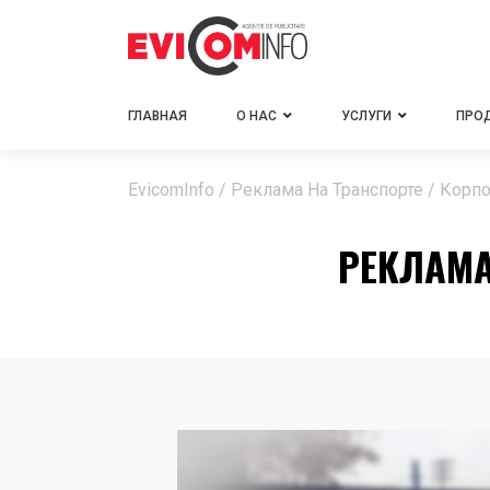
ГЛАВНАЯ
О НАС
УСЛУГИ
ПРО
EvicomInfo
/
Реклама На Транспорте
/
Корпо
РЕКЛАМА