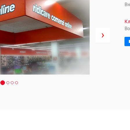
Вн
Кл
B
›