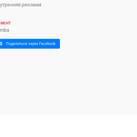
утренняя реклама
иент
omba
Поделиться через Facebook