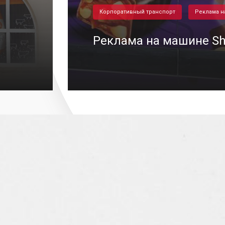
Корпоративный транспорт
Реклама н
Реклама на машине Sh