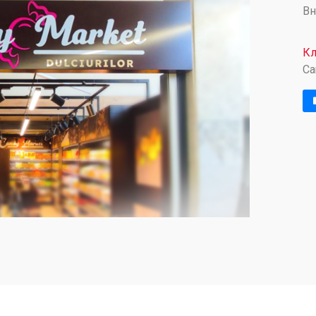
Вн
Кл
Ca