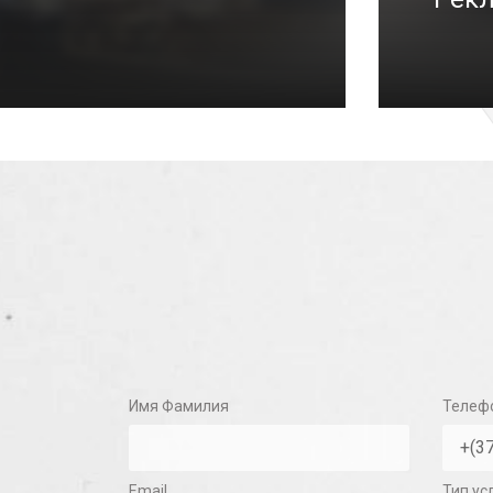
/10/2020
Имя Фамилия
Телеф
Email
Тип ус