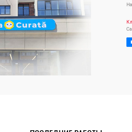
На
Кл
Ca