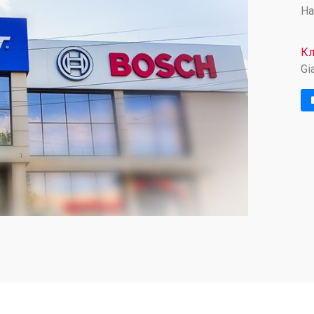
На
Кл
Gi