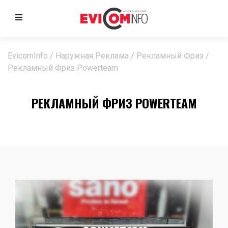
EvicomInfo
/
Наружная Реклама
/
Рекламный Фриз
/
Рекламный Фриз Powerteam
РЕКЛАМНЫЙ ФРИЗ POWERTEAM