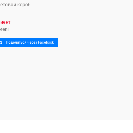
етовой короб
иент
oreni
Поделиться через Facebook