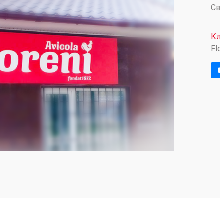
Св
Кл
Fl