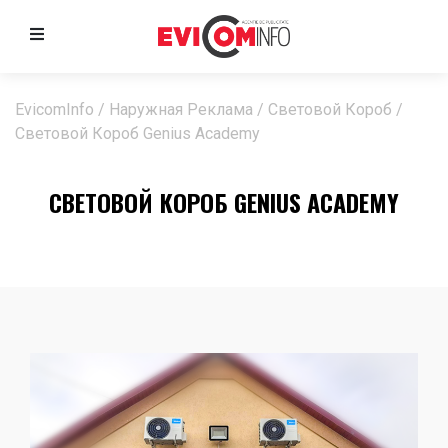
EvicomInfo
/
Наружная Реклама
/
Световой Короб
/
Световой Короб Genius Academy
СВЕТОВОЙ КОРОБ GENIUS ACADEMY