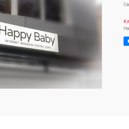
Св
Кл
Ha