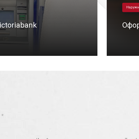
Наружн
ctoriabank
Офор
27/05/2021