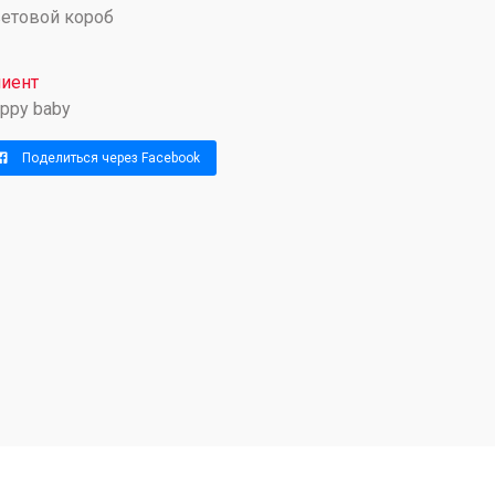
етовой короб
иент
ppy baby
Поделиться через Facebook