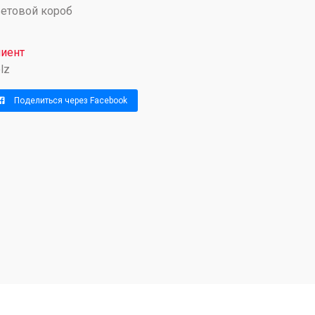
етовой короб
иент
lz
Поделиться через Facebook