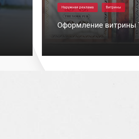
Наружная реклама
Витрины
Оформление витрины T