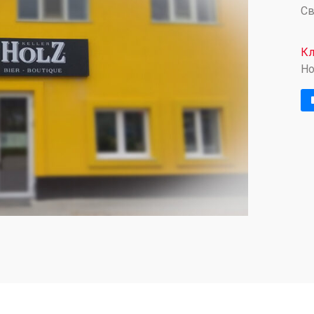
Св
Кл
Ho