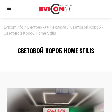
EvicomInfo
/
Внутренняя Реклама
/
Световой Короб
/
Световой Короб Home Stilis
СВЕТОВОЙ КОРОБ HOME STILIS