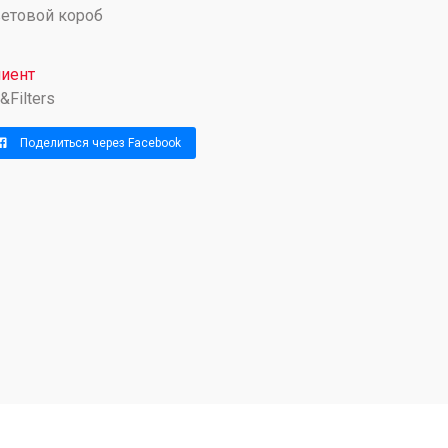
етовой короб
иент
l&Filters
Поделиться через Facebook