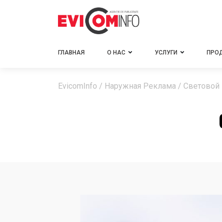
ГЛАВНАЯ
О НАС
УСЛУГИ
ПРО
EvicomInfo
/
Наружная Реклама
/
Световой