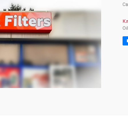
Св
Кл
Oi