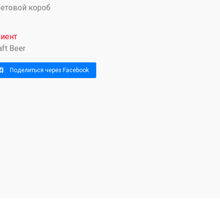
етовой короб
иент
aft Beer
Поделиться через Facebook