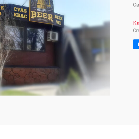
Св
Кл
Cr