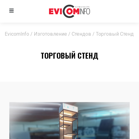
EvicomInfo
/
Изготовление
/
Стендов
/
Торговый Стенд
ТОРГОВЫЙ СТЕНД