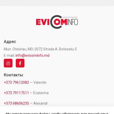
Адрес
Mun. Chisinau, MD-2072 Strada A. Botezatu 5
E-mail:
info@evicominfo.md
Контакты
+373 79612082
— Valentin
+373 79117511
— Ecaterina
+373 68606235
— Alexandr
+373 60118882
— Office
Мы используем куки-файлы, чтобы обеспечить вам лучший опыт