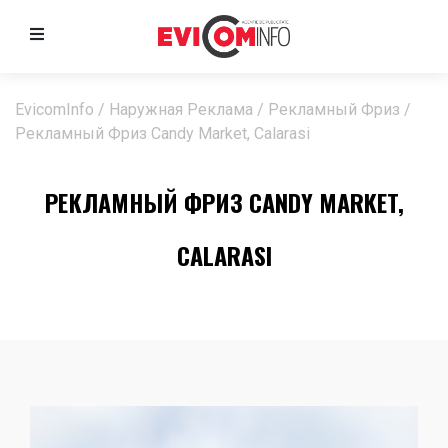
EvicomInfo
/
Наружная Реклама
/
Рекламный Фриз
/
Рекламный Фриз Candy Market, Calarasi
РЕКЛАМНЫЙ ФРИЗ CANDY MARKET,
CALARASI